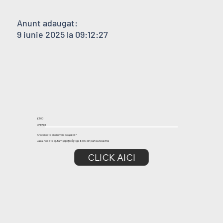
Anunt adaugat:
9 iunie 2025 la 09:12:27
£100
OFERIM
Afacerea ta are nevoie de ajutor?
Lasa-ne să te ajutăm și poți câștiga £100 din partea noastră!
CLICK AICI