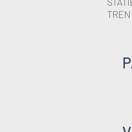
STATI
TREN 
P
V