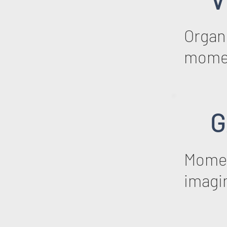
Organi
mome
G
Momen
imagi