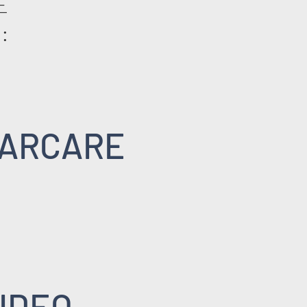
E
:
ARCARE
IDEO