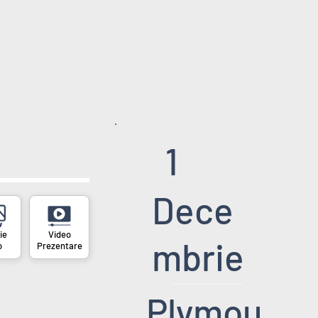
1
Dece
mbrie
o
Prezentare
Plymou