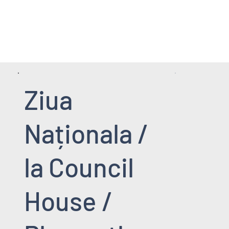
HOME PAGE
SERVICII
EVENIMENT
Ziua
Naționala /
la Council
House /