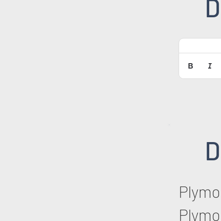
D
D
Plymo
Plymo