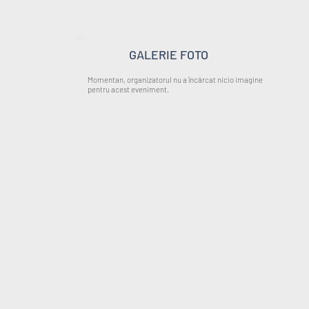
GALERIE FOTO
Momentan, organizatorul nu a încărcat nicio imagine
pentru acest eveniment.