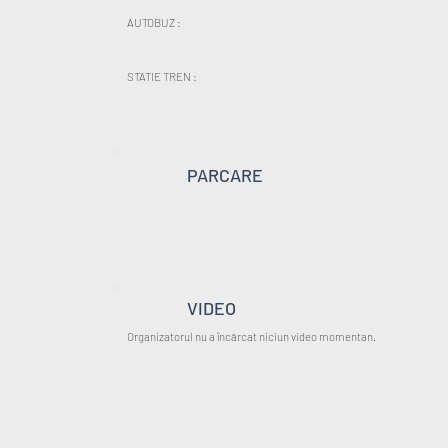
AUTOBUZ :
STATIE TREN :
PARCARE
VIDEO
Organizatorul nu a încărcat niciun video momentan.