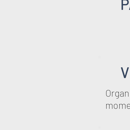
P
V
Organi
mome