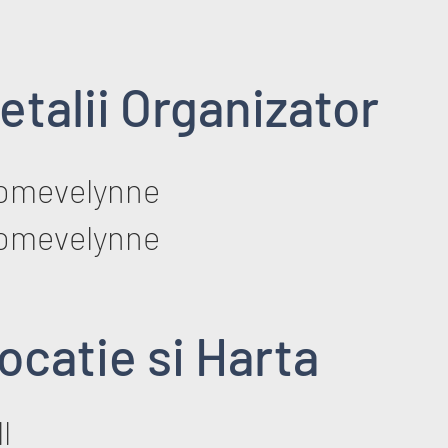
etalii Organizator
oomevelynne
oomevelynne
ocatie si Harta
l