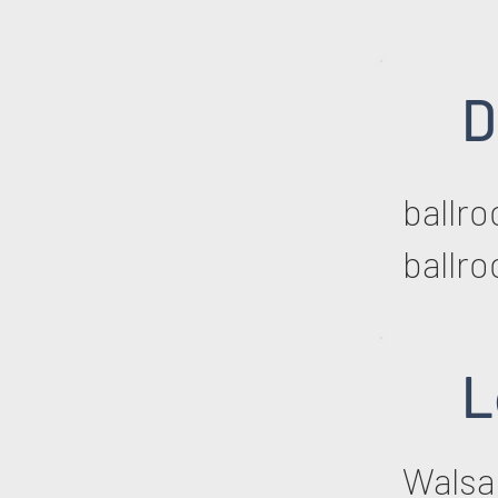
D
ballr
ballr
L
Walsal