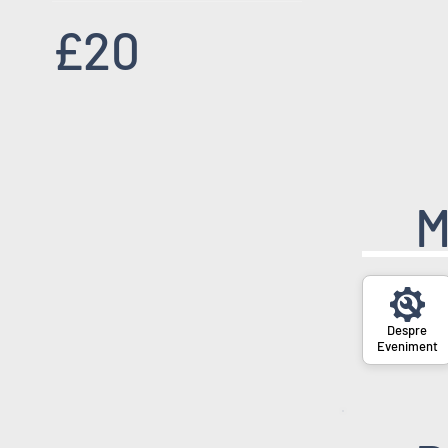
£20
M
Eveniment