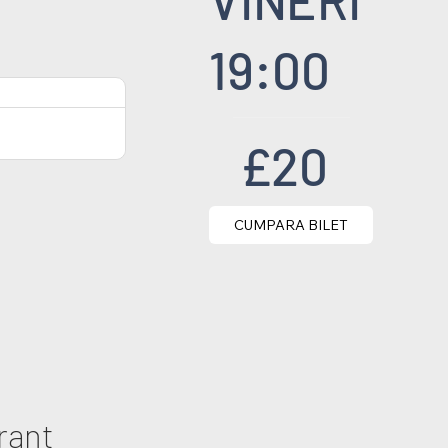
19:00
£20
CUMPARA BILET
rant