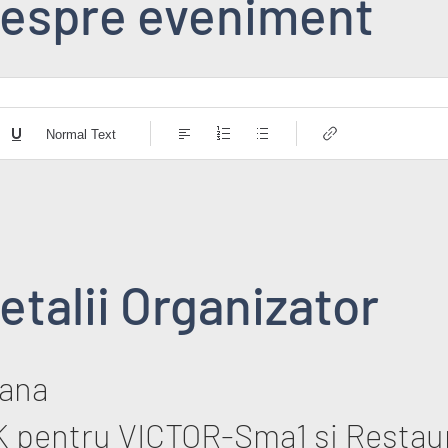
espre eveniment
Normal Text
etalii Organizator
ana
K pentru VICTOR-Sma1 si Restau