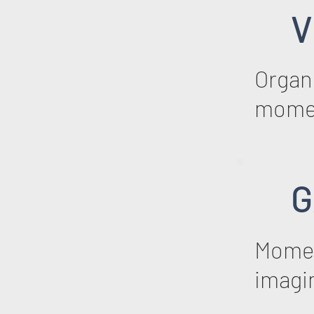
V
Organi
mome
G
Momen
imagi