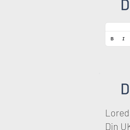
D
D
Lored
Din U