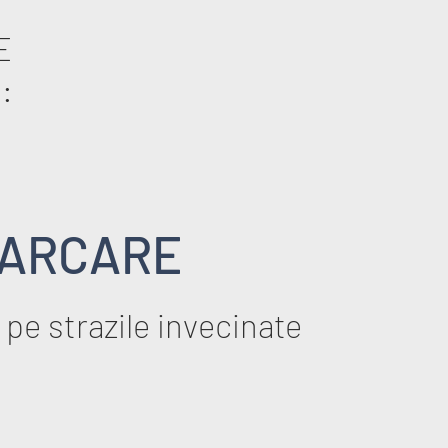
E
:
ARCARE
 pe strazile invecinate