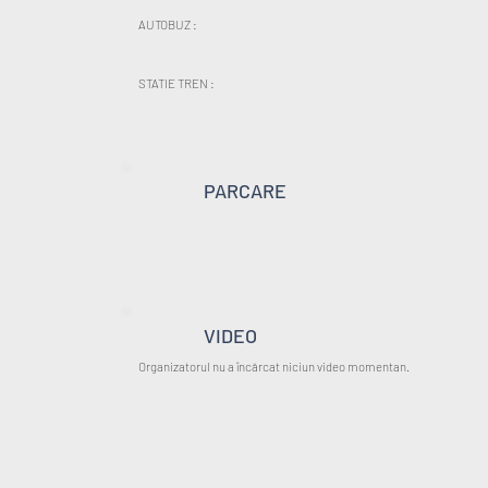
AUTOBUZ :
STATIE TREN :
PARCARE
VIDEO
Organizatorul nu a încărcat niciun video momentan.