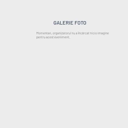
GALERIE FOTO
Momentan, organizatorul nu a încărcat nicio imagine
pentru acest eveniment.