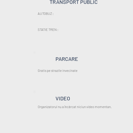
TRANSPORT PUBLIC
AUTOBUZ :
STATIE TREN :
PARCARE
Gratis pe strazile invecinate
VIDEO
Organizatorul nu a încărcat niciun video momentan.