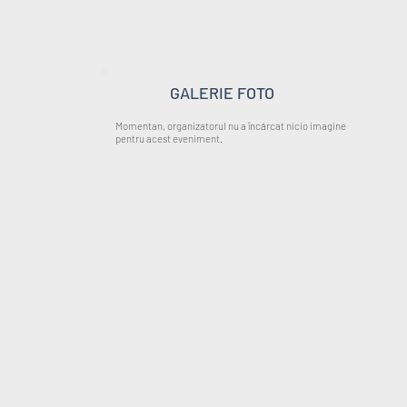
GALERIE FOTO
Momentan, organizatorul nu a încărcat nicio imagine
pentru acest eveniment.