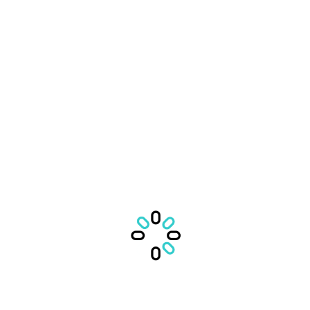
TRANSPORT PUBLIC
AUTOBUZ :
STATIE TREN :
PARCARE
VIDEO
Organizatorul nu a încărcat niciun video momentan.