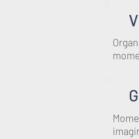
V
Organi
mome
G
Momen
imagi