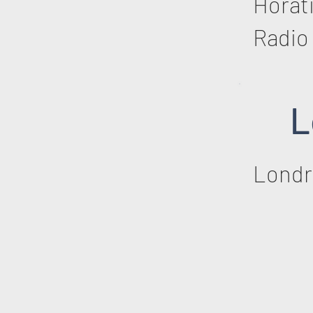
Horat
Radio
L
Londr