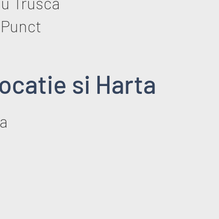
iu Trusca
 Punct
ocatie si Harta
a