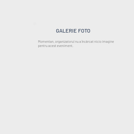
GALERIE FOTO
Momentan, organizatorul nu a încărcat nicio imagine
pentru acest eveniment.