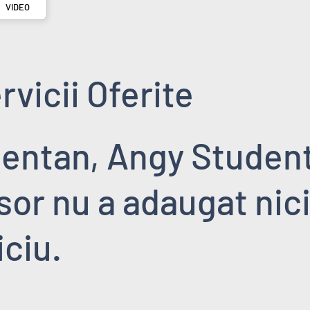
VIDEO
rvicii Oferite
ntan, Angy Studen
sor nu a adaugat nic
iciu.