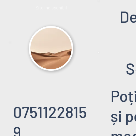
Site indisponibil
De
S
Poț
0751122815
și 
9
med