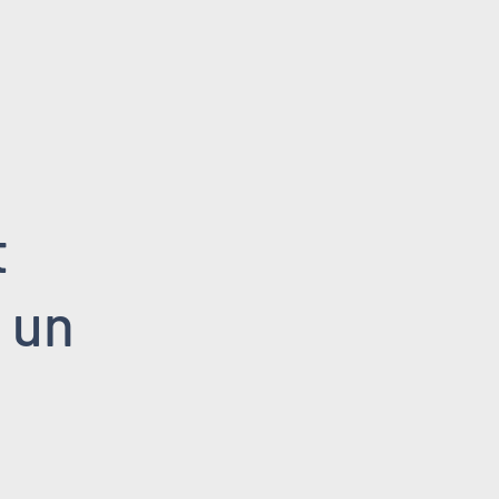
t
i un