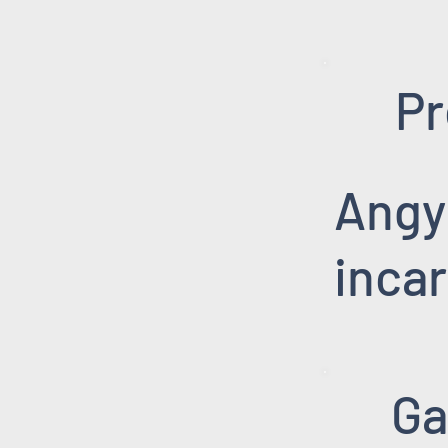
Pr
Angy
inca
Ga