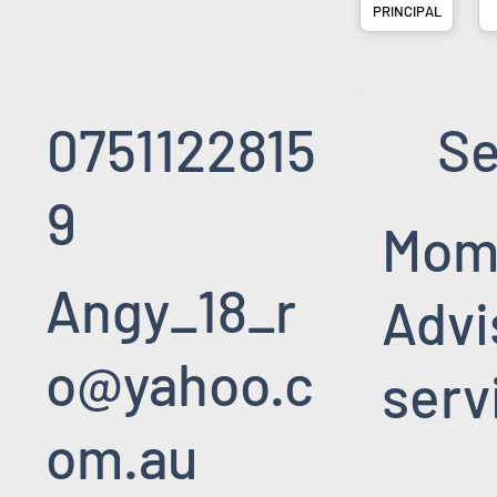
PRINCIPAL
0751122815
Se
9
Mome
Angy_18_r
Advi
o@yahoo.c
serv
om.au