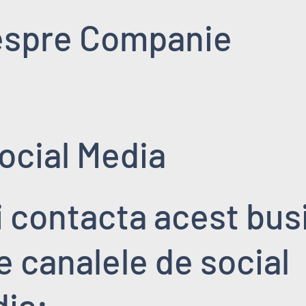
spre Companie
ocial Media
i contacta acest bus
pe canalele de social
ia: