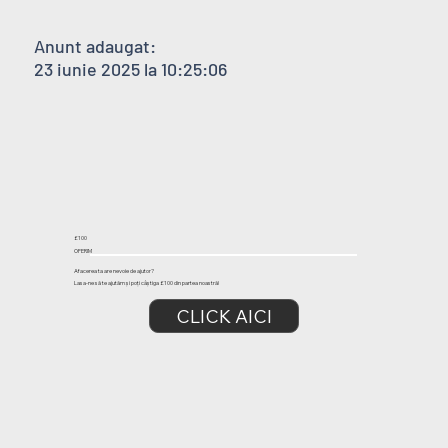
Anunt adaugat:
23 iunie 2025 la 10:25:06
£100
OFERIM
Afacerea ta are nevoie de ajutor?
Lasa-ne să te ajutăm și poți câștiga £100 din partea noastră!
CLICK AICI