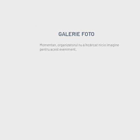
GALERIE FOTO
Momentan, organizatorul nu a încărcat nicio imagine
pentru acest eveniment.