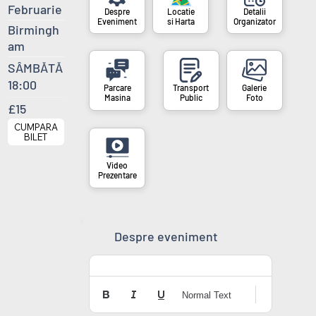
Februarie
si Harta
Organizator
Eveniment
Birmingh
am
SÂMBĂTĂ
18:00
Masina
Public
Foto
£15
CUMPARA
BILET
Prezentare
Despre eveniment
Normal Text