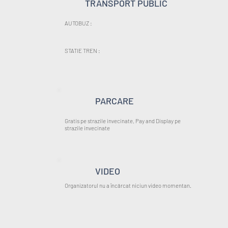
TRANSPORT PUBLIC
AUTOBUZ :
STATIE TREN :
PARCARE
Gratis pe strazile invecinate, Pay and Display pe
strazile invecinate
VIDEO
Organizatorul nu a încărcat niciun video momentan.