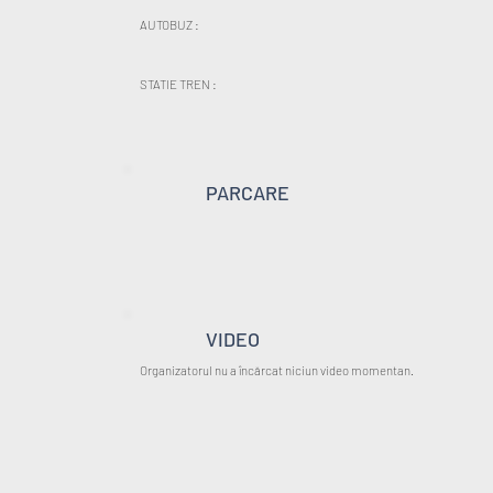
AUTOBUZ :
STATIE TREN :
PARCARE
VIDEO
Organizatorul nu a încărcat niciun video momentan.