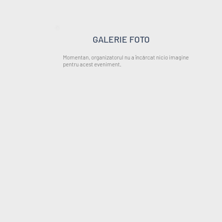
GALERIE FOTO
Momentan, organizatorul nu a încărcat nicio imagine
pentru acest eveniment.