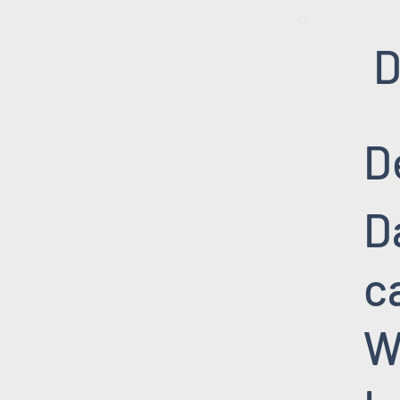
D
D
D
c
W