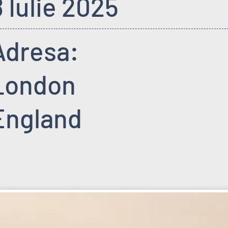
8 Iulie 2025
Adresa:
London
England