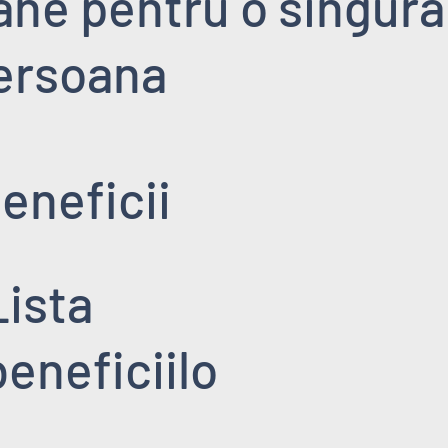
ane pentru o singura
ersoana
eneficii
Lista
beneficiilo