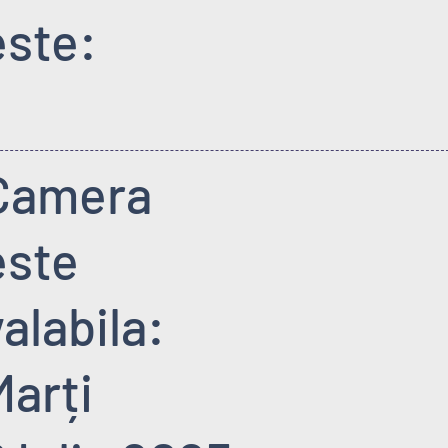
este:
Camera
este
valabila:
Marți