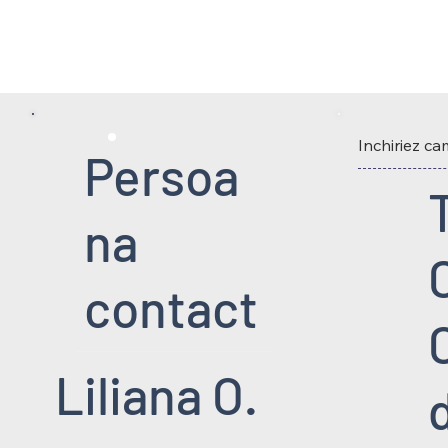
Inchiriez c
Persoa
na
contact
Liliana O.