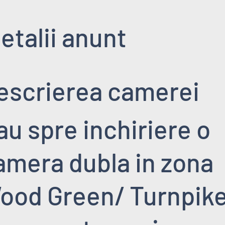
etalii anunt
escrierea camerei
au spre inchiriere o
amera dubla in zona
ood Green/ Turnpik