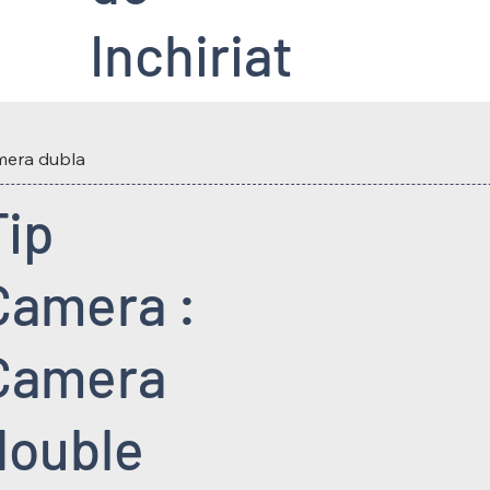
Inchiriat
amera dubla
Tip
Camera :
Camera
double