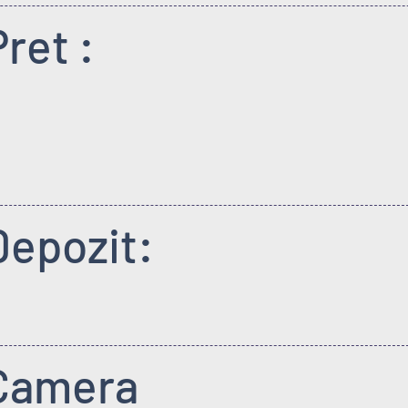
Pret :
Depozit:
Camera