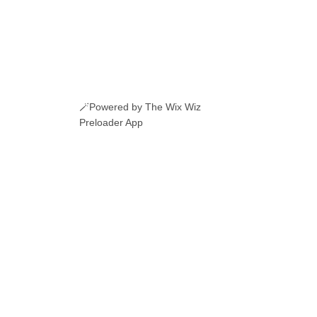
🪄Powered by The Wix Wiz
Preloader App
ERI ROMANESTI
EVENIMENTE
JOBURI
CAMERE DE INCHIRIAT
LINKURI UTILE
© 2026 Manole.uk