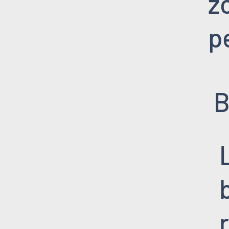
z
p
B
r