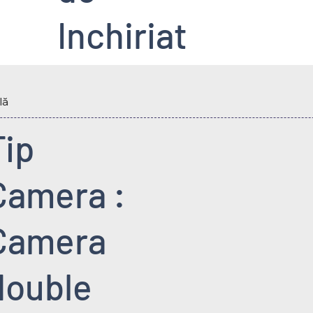
Inchiriat
lă
Tip
Camera :
Camera
double