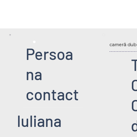
cameră dub
Persoa
na
contact
Iuliana