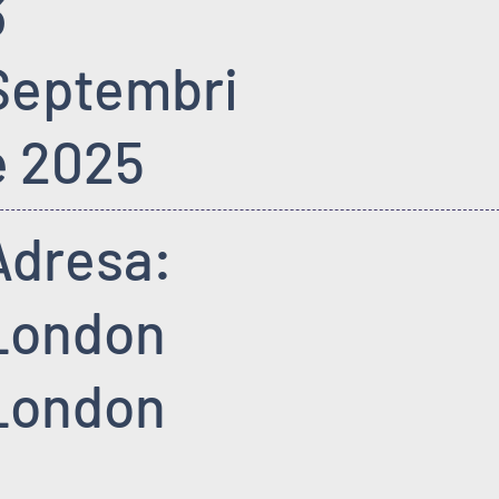
3
Septembri
E 2025
Adresa:
London
London