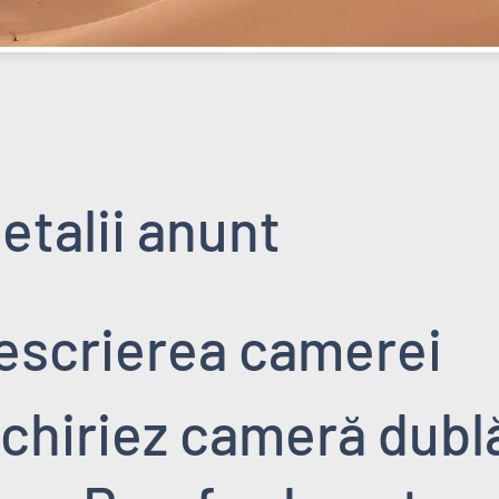
etalii anunt
escrierea camerei
nchiriez cameră dublă