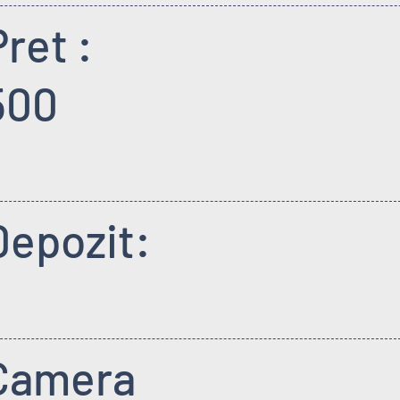
Pret :
500
Depozit:
Camera