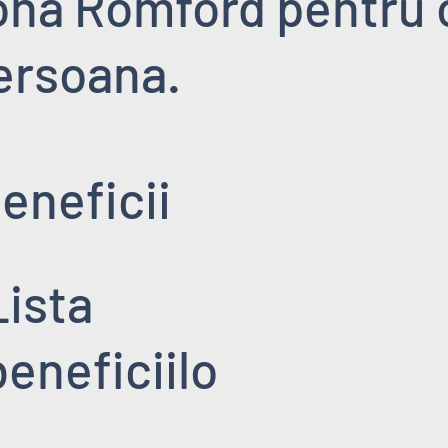
ona Romford pentru 
ersoana.
eneficii
Lista
beneficiilo