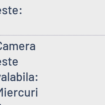
este:
Camera
este
valabila:
Miercuri