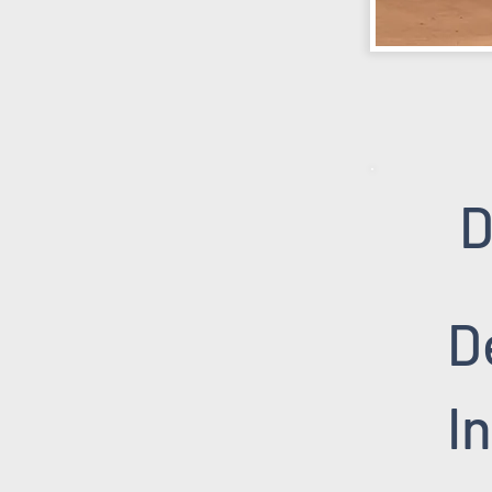
D
D
I